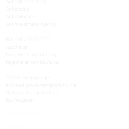
Anti-Ulcer Therapy
Antibiotics
Antiepileptics
Antimyasthenic Agents
Rekrutierungskanal
Handelsvertreter
Apotheker
Unternehmensführung
Regionaler Vertriebsleiter
Politik
Versandbedingungen
Informationssicherheitsrichtlinie
Dienstnutzungsrichtlinie
Kaufratgeber
Folgen Sie uns
Hotline :