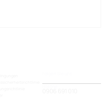
Folgen Sie uns
dingungen
ssicherheitsrichtlinie
Hotline :
ngsrichtlinie
0906 691 010
er