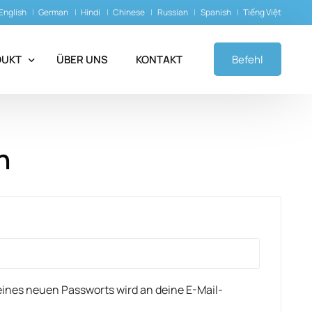
English
German
Hindi
Chinese
Russian
Spanish
Tiếng Việt
DUKT
ÜBER UNS
KONTAKT
Befehl
pileptika
n
yasthenische Mittel
alprodukte
-Chelatoren
 eines neuen Passworts wird an deine E-Mail-