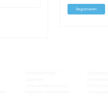
Registrieren
Rekrutierungskanal
Politik
Handelsvertreter
Versandbe
Apotheker
Information
Unternehmensführung
Dienstnutzu
nts
Regionaler Vertriebsleiter
Kaufratgeb