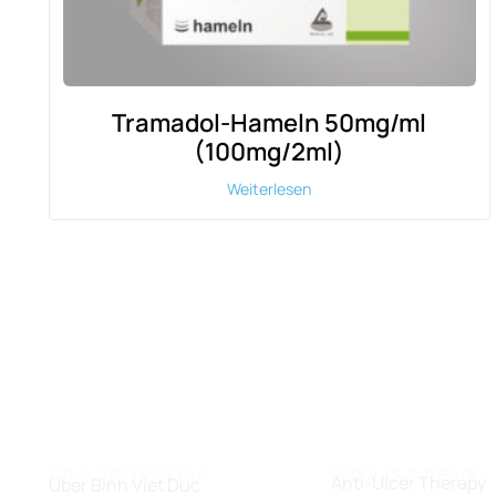
Tramadol-Hameln 50mg/ml
(100mg/2ml)
Weiterlesen
Über Binh Viet Duc
Product category
Anti-Ulcer Therapy
Über Binh Viet Duc