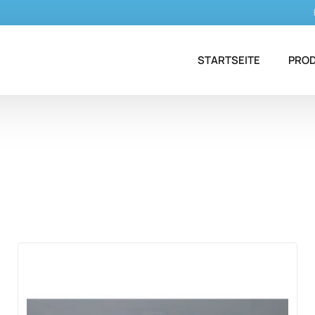
STARTSEITE
PRO
Antie
Antim
Dent
Eisen