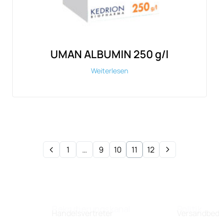
UMAN ALBUMIN 250 g/l
Weiterlesen
1
…
9
10
11
12
Rekrutierungskanal
Politik
Handelsvertreter
Versandbe