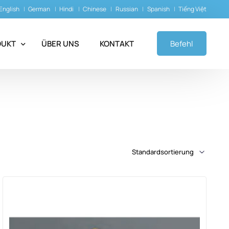
English
German
Hindi
Chinese
Russian
Spanish
Tiếng Việt
DUKT
ÜBER UNS
KONTAKT
Befehl
pileptika
yasthenische Mittel
alprodukte
-Chelatoren