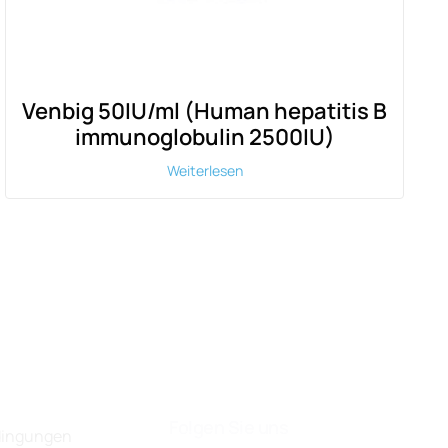
Venbig 50IU/ml (Human hepatitis B
immunoglobulin 2500IU)
Weiterlesen
Folgen Sie uns
dingungen