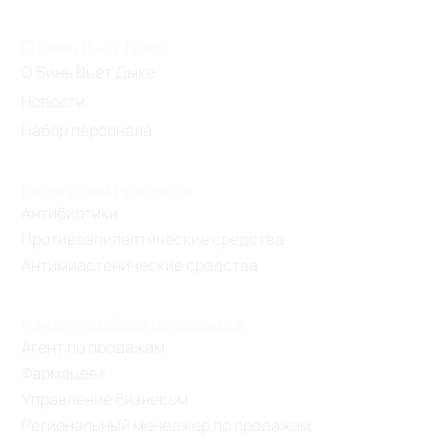
О Бинь Вьет Дыке
О Бинь Вьет Дыке
Новости
Набор персонала
Категория продукта
Антибиотики
Противоэпилептические средства
Антимиастенические средства
Канал подбора персонала
Агент по продажам
Фармацевт
Управление бизнесом
Региональный менеджер по продажам