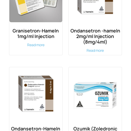
Granisetron-Hameln
Ondansetron -hameln
1mg/ml Injection
2mg/ml Injection
(8mg/4ml)
Read more
Read more
Ondansetron-Hameln
Ozumik (Zoledronic