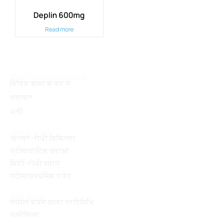
Deplin 600mg
Read more
बिन्ह वियत डुक के बारे में
बिविड फार्मा के बारे में
समाचार
भर्ती
उत्पाद श्रेणी
अल्सर-रोधी चिकित्सा
एंटीबायोटिक दवाओं
मिर्गी-रोधी दवाएं
एंटीमायस्थेनिक एजेंट
भर्ती चैनल
सामान बेचने वाला प्रतिनिधि
फार्मेसिस्ट