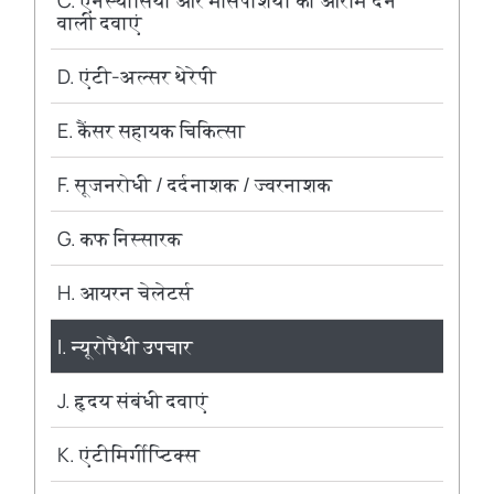
C. एनेस्थीसिया और मांसपेशियों को आराम देने
वाली दवाएं
D. एंटी-अल्सर थेरेपी
E. कैंसर सहायक चिकित्सा
F. सूजनरोधी / दर्दनाशक / ज्वरनाशक
G. कफ निस्सारक
H. आयरन चेलेटर्स
I. न्यूरोपैथी उपचार
J. हृदय संबंधी दवाएं
K. एंटीमिर्गीप्टिक्स