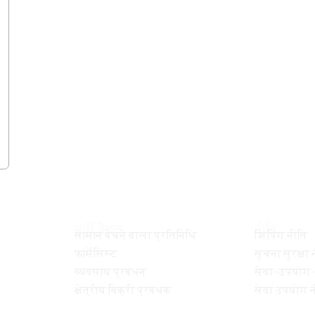
भर्ती चैनल
नीति
सामान बेचने वाला प्रतिनिधि
शिपिंग नीति
फार्मेसिस्ट
सूचना सुरक्षा 
व्यवसाय प्रबंधन
सेवा-उपयोग-
क्षेत्रीय बिक्री प्रबंधक
सेवा उपयोग 