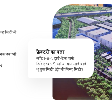
न्ह सिटी में
फ़ैक्टरी का पता
नाशक दवाओं
लॉट I-9-1, हाई-टेक पार्क
डिस्ट्रिक्ट 9, लॉन्ग थान माई वार्ड,
ीपी
थू डुक सिटी (हो ची मिन्ह सिटी)