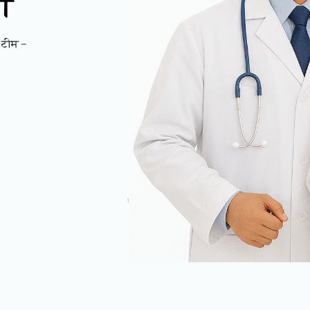
णी
 टीम –