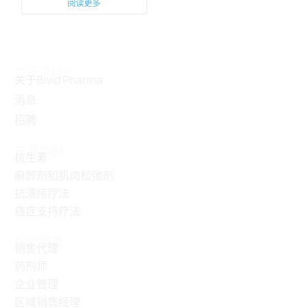
阅读更多
关于平越德
关于Bivid Pharma
消息
招聘
产品类别
抗生素
麻醉剂和肌肉松弛剂
抗溃疡疗法
癌症支持疗法
招聘渠道
销售代理
药剂师
企业管理
区域销售经理