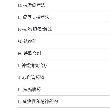
D. 抗溃疡疗法
E. 癌症支持疗法
F. 抗炎/镇痛/解热
G. 祛痰药
H. 铁螯合剂
I. 神经病变治疗
J. 心血管药物
K. 抗癫痫药
L. 成瘾性和精神药物