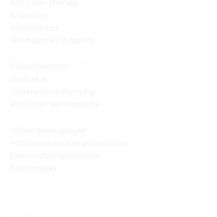
Anti-Ulcer Therapy
Antibiotics
Antiepileptics
Antimyasthenic Agents
Rekrutierungskanal
Handelsvertreter
Apotheker
Unternehmensführung
Regionaler Vertriebsleiter
Politik
Versandbedingungen
Informationssicherheitsrichtlinie
Dienstnutzungsrichtlinie
Kaufratgeber
Folgen Sie uns
Hotline :