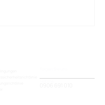
Folgen Sie uns
dingungen
ssicherheitsrichtlinie
Hotline :
ngsrichtlinie
0906 691 010
er