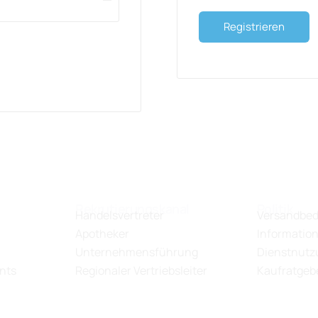
Registrieren
Rekrutierungskanal
Politik
Handelsvertreter
Versandbe
Apotheker
Information
Unternehmensführung
Dienstnutzu
nts
Regionaler Vertriebsleiter
Kaufratgeb