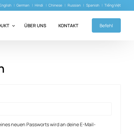
English
German
Hindi
Chinese
Russian
Spanish
Tiếng Việt
DUKT
ÜBER UNS
KONTAKT
Befehl
pileptika
n
yasthenische Mittel
alprodukte
-Chelatoren
 eines neuen Passworts wird an deine E-Mail-