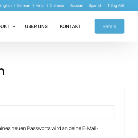
English
German
Hindi
Chinese
Russian
Spanish
Tiếng Việt
DUKT
ÜBER UNS
KONTAKT
Befehl
pileptika
n
yasthenische Mittel
alprodukte
-Chelatoren
 eines neuen Passworts wird an deine E-Mail-