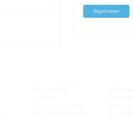
Registrieren
Rekrutierungskanal
Politik
Handelsvertreter
Versandbe
Apotheker
Information
Unternehmensführung
Dienstnutzu
nts
Regionaler Vertriebsleiter
Kaufratgeb