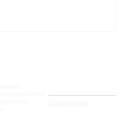
Folgen Sie uns
dingungen
ssicherheitsrichtlinie
Hotline :
ngsrichtlinie
0906 691 010
er