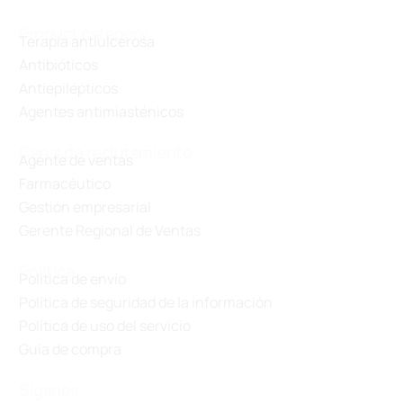
Product category
Terapia antiulcerosa
Antibióticos
Antiepilépticos
Agentes antimiasténicos
Canal de reclutamiento
Agente de ventas
Farmacéutico
Gestión empresarial
Gerente Regional de Ventas
Política
Política de envío
Política de seguridad de la información
Política de uso del servicio
Guía de compra
Síganos