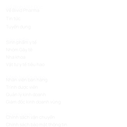
Về Bình Việt Đức
Về Bivid Pharma
Tin tức
Tuyển dụng
Sản phẩm
Sinh phẩm y tế
Nhóm Gây tê
Nha khoa
Vật tư y tế tiêu hao
Kênh tuyển dụng
Nhân viên bán hàng
Trình dược viên
Quản lý kinh doanh
Giám đốc kinh doanh vùng
Chính sách
Chính sách vận chuyển
Chính sách bảo mật thông tin