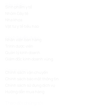
Sản phẩm
Sinh phẩm y tế
Nhóm Gây tê
Nha khoa
Vật tư y tế tiêu hao
Kênh tuyển dụng
Nhân viên bán hàng
Trình dược viên
Quản lý kinh doanh
Giám đốc kinh doanh vùng
Chính sách
Chính sách vận chuyển
Chính sách bảo mật thông tin
Chính sách sử dụng dịch vụ
Hướng dẫn mua hàng
Theo dõi chúng tôi