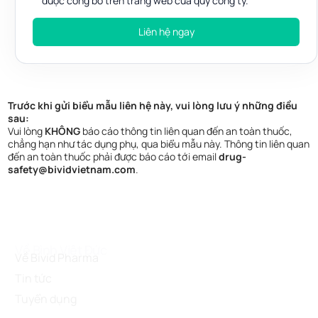
được công bố trên trang web của quý công ty.
Liên hệ ngay
Trước khi gửi biểu mẫu liên hệ này, vui lòng lưu ý những điều
sau:
Vui lòng
KHÔNG
báo cáo thông tin liên quan đến an toàn thuốc,
chẳng hạn như tác dụng phụ, qua biểu mẫu này. Thông tin liên quan
đến an toàn thuốc phải được báo cáo tới email
drug-
safety@bividvietnam.com
.
Về Bình Việt Đức
Về Bivid Pharma
Tin tức
Tuyển dụng