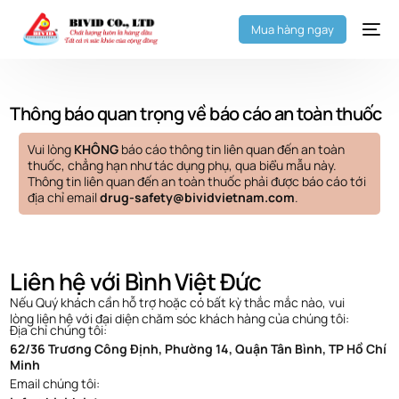
Mua hàng ngay
Thông báo quan trọng về báo cáo an toàn thuốc
Vui lòng
KHÔNG
báo cáo thông tin liên quan đến an toàn
thuốc, chẳng hạn như tác dụng phụ, qua biểu mẫu này.
Thông tin liên quan đến an toàn thuốc phải được báo cáo tới
địa chỉ email
drug-safety@bividvietnam.com
.
Liên hệ với Bình Việt Đức
Nếu Quý khách cần hỗ trợ hoặc có bất kỳ thắc mắc nào, vui
lòng liên hệ với đại diện chăm sóc khách hàng của chúng tôi:
Địa chỉ chúng tôi:
62/36 Trương Công Định, Phường 14, Quận Tân Bình, TP Hồ Chí
Minh
Email chúng tôi: