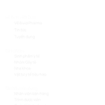
Về Bình Việt Đức
Về Bivid Pharma
Tin tức
Tuyển dụng
Sản phẩm
Sinh phẩm y tế
Nhóm Gây tê
Nha khoa
Vật tư y tế tiêu hao
Kênh tuyển dụng
Nhân viên bán hàng
Trình dược viên