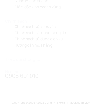
Quản lý kinh doanh
Giám đốc kinh doanh vùng
Chính sách
Chính sách vận chuyển
Chính sách bảo mật thông tin
Chính sách sử dụng dịch vụ
Hướng dẫn mua hàng
Theo dõi chúng tôi
Hotline :
0906 691 010
Mua hàng ngay
Copyright © 2005 – 2025 Công ty TNHH Bình Việt Đức (BIVID)