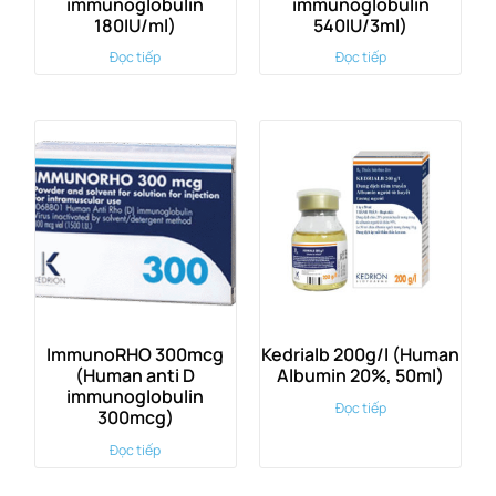
immunoglobulin
immunoglobulin
180IU/ml)
540IU/3ml)
Đọc tiếp
Đọc tiếp
ImmunoRHO 300mcg
Kedrialb 200g/l (Human
(Human anti D
Albumin 20%, 50ml)
immunoglobulin
Đọc tiếp
300mcg)
Đọc tiếp