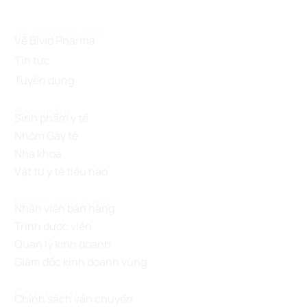
Về Bình Việt Đức
Về Bivid Pharma
Tin tức
Tuyển dụng
Sản phẩm
Sinh phẩm y tế
Nhóm Gây tê
Nha khoa
Vật tư y tế tiêu hao
Kênh tuyển dụng
Nhân viên bán hàng
Trình dược viên
Quản lý kinh doanh
Giám đốc kinh doanh vùng
Chính sách
Chính sách vận chuyển