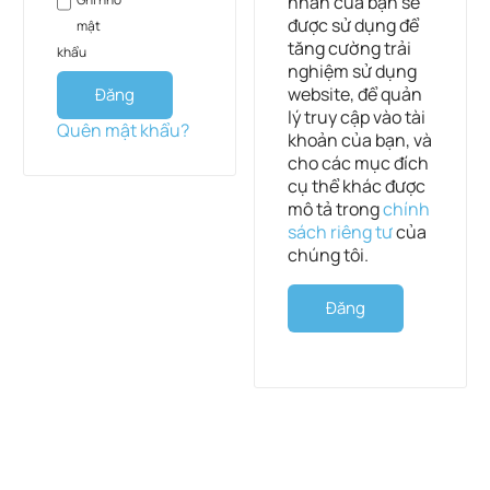
nhân của bạn sẽ
được sử dụng để
mật
tăng cường trải
khẩu
nghiệm sử dụng
website, để quản
Đăng
lý truy cập vào tài
nhập
Quên mật khẩu?
khoản của bạn, và
cho các mục đích
cụ thể khác được
mô tả trong
chính
sách riêng tư
của
chúng tôi.
Đăng
ký