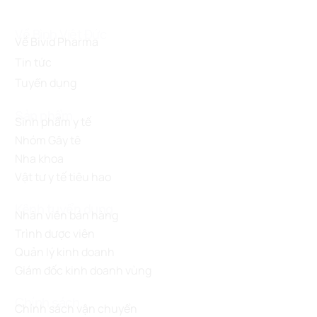
Về Bình Việt Đức
Về Bivid Pharma
Tin tức
Tuyển dụng
Sản phẩm
Sinh phẩm y tế
Nhóm Gây tê
Nha khoa
Vật tư y tế tiêu hao
Kênh tuyển dụng
Nhân viên bán hàng
Trình dược viên
Quản lý kinh doanh
Giám đốc kinh doanh vùng
Chính sách
Chính sách vận chuyển