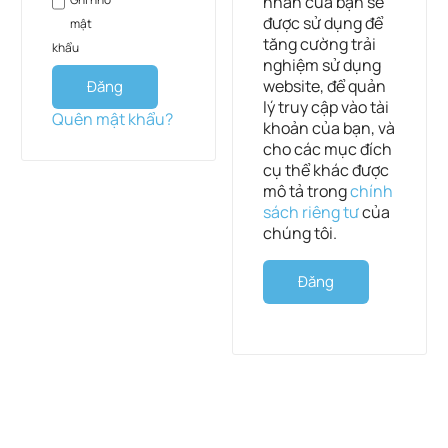
nhân của bạn sẽ
được sử dụng để
mật
tăng cường trải
khẩu
nghiệm sử dụng
website, để quản
Đăng
lý truy cập vào tài
nhập
Quên mật khẩu?
khoản của bạn, và
cho các mục đích
cụ thể khác được
mô tả trong
chính
sách riêng tư
của
chúng tôi.
Đăng
ký