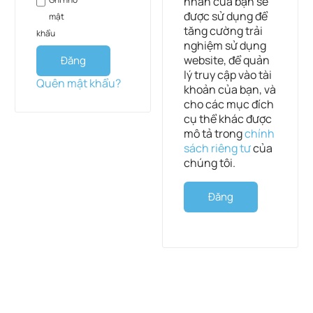
nhân của bạn sẽ
được sử dụng để
mật
tăng cường trải
khẩu
nghiệm sử dụng
website, để quản
Đăng
lý truy cập vào tài
nhập
Quên mật khẩu?
khoản của bạn, và
cho các mục đích
cụ thể khác được
mô tả trong
chính
sách riêng tư
của
chúng tôi.
Đăng
ký