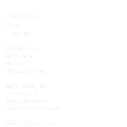
Về Bình Việt Đức
Về Bivid Pharma
Tin tức
Tuyển dụng
Sản phẩm
Sinh phẩm y tế
Nhóm Gây tê
Nha khoa
Vật tư y tế tiêu hao
Kênh tuyển dụng
Nhân viên bán hàng
Trình dược viên
Quản lý kinh doanh
Giám đốc kinh doanh vùng
Chính sách
Chính sách vận chuyển