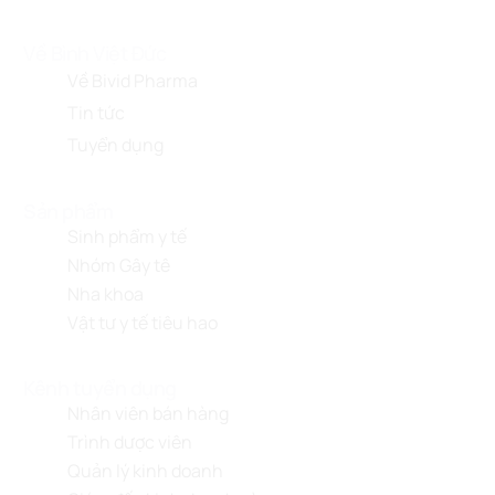
Về Bình Việt Đức
Về Bivid Pharma
Tin tức
Tuyển dụng
Sản phẩm
Sinh phẩm y tế
Nhóm Gây tê
Nha khoa
Vật tư y tế tiêu hao
Kênh tuyển dụng
Nhân viên bán hàng
Trình dược viên
Quản lý kinh doanh