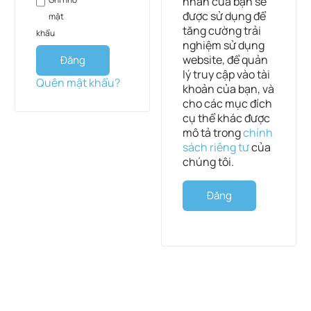
nhân của bạn sẽ
được sử dụng để
mật
tăng cường trải
khẩu
nghiệm sử dụng
website, để quản
Đăng
lý truy cập vào tài
nhập
Quên mật khẩu?
khoản của bạn, và
cho các mục đích
cụ thể khác được
mô tả trong
chính
sách riêng tư
của
chúng tôi.
Đăng
ký