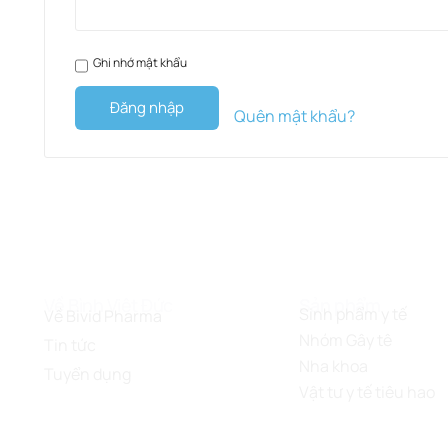
Ghi nhớ mật khẩu
Đăng nhập
Quên mật khẩu?
Về Bình Việt Đức
Sản phẩm
Sinh phẩm y tế
Về Bivid Pharma
Nhóm Gây tê
Tin tức
Nha khoa
Tuyển dụng
Vật tư y tế tiêu hao