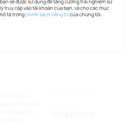
 bạn sẽ được sử dụng để tăng cường trải nghiệm sử
lý truy cập vào tài khoản của bạn, và cho các mục
mô tả trong
chính sách riêng tư
của chúng tôi.
h
Theo dõi chúng tôi
 vận chuyển
bảo mật thông tin
Hotline :
sử dụng dịch vụ
0906 691 010
 mua hàng