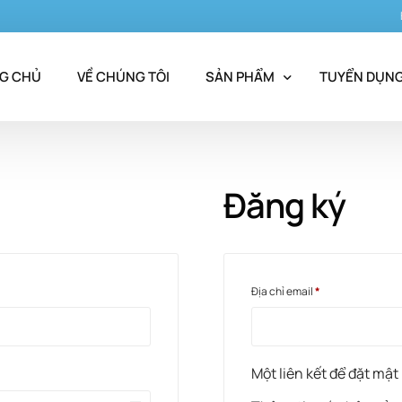
G CHỦ
VỀ CHÚNG TÔI
SẢN PHẨM
TUYỂN DỤN
Nhóm kháng sinh
Đăng ký
Nhóm giảm đau – kháng viêm – h
Nhóm long đàm
Sinh phẩm y tế
Địa chỉ email
*
Một liên kết để đặt mật