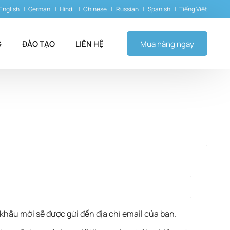
English
German
Hindi
Chinese
Russian
Spanish
Tiếng Việt
G
ĐÀO TẠO
LIÊN HỆ
Mua hàng ngay
ạ sốt
 khẩu mới sẽ được gửi đến địa chỉ email của bạn.