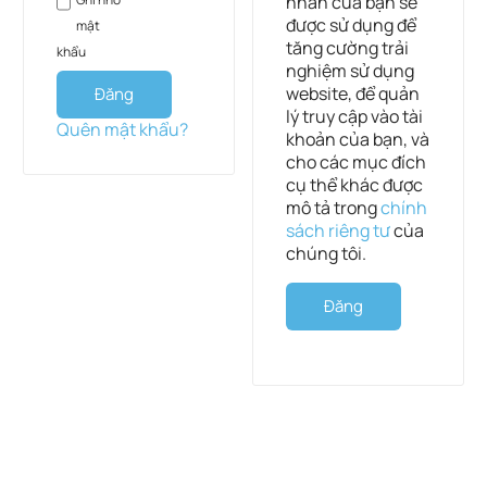
nhân của bạn sẽ
được sử dụng để
mật
tăng cường trải
khẩu
nghiệm sử dụng
website, để quản
Đăng
lý truy cập vào tài
nhập
Quên mật khẩu?
khoản của bạn, và
cho các mục đích
cụ thể khác được
mô tả trong
chính
sách riêng tư
của
chúng tôi.
Đăng
ký