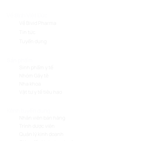
Về Bình Việt Đức
Về Bivid Pharma
Tin tức
Tuyển dụng
Sản phẩm
Sinh phẩm y tế
Nhóm Gây tê
Nha khoa
Vật tư y tế tiêu hao
Kênh tuyển dụng
Nhân viên bán hàng
Trình dược viên
Quản lý kinh doanh