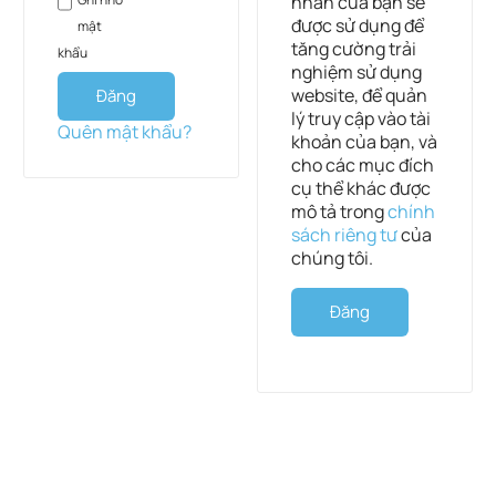
nhân của bạn sẽ
được sử dụng để
mật
tăng cường trải
khẩu
nghiệm sử dụng
website, để quản
Đăng
lý truy cập vào tài
nhập
Quên mật khẩu?
khoản của bạn, và
cho các mục đích
cụ thể khác được
mô tả trong
chính
sách riêng tư
của
chúng tôi.
Đăng
ký