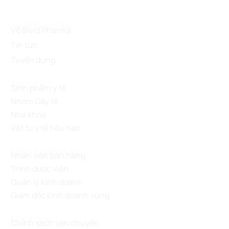
Về Bình Việt Đức
Về Bivid Pharma
Tin tức
Tuyển dụng
Sản phẩm
Sinh phẩm y tế
Nhóm Gây tê
Nha khoa
Vật tư y tế tiêu hao
Kênh tuyển dụng
Nhân viên bán hàng
Trình dược viên
Quản lý kinh doanh
Giám đốc kinh doanh vùng
Chính sách
Chính sách vận chuyển