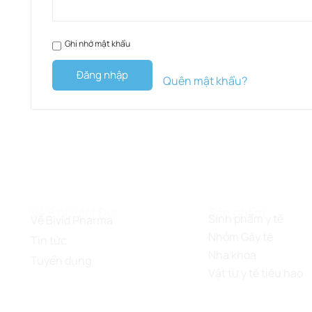
Ghi nhớ mật khẩu
Đăng nhập
Quên mật khẩu?
Về Bình Việt Đức
Sản phẩm
Sinh phẩm y tế
Về Bivid Pharma
Nhóm Gây tê
Tin tức
Nha khoa
Tuyển dụng
Vật tư y tế tiêu hao