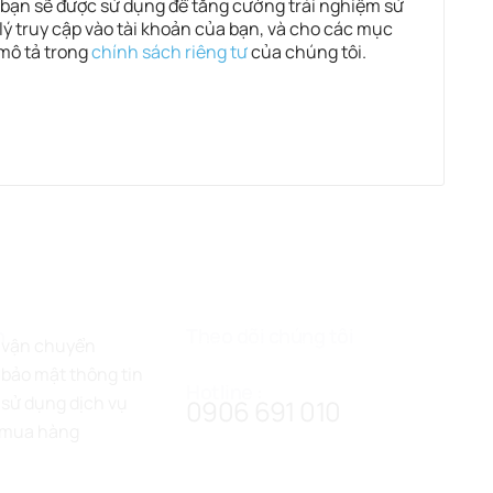
 bạn sẽ được sử dụng để tăng cường trải nghiệm sử
lý truy cập vào tài khoản của bạn, và cho các mục
mô tả trong
chính sách riêng tư
của chúng tôi.
h
Theo dõi chúng tôi
 vận chuyển
bảo mật thông tin
Hotline :
sử dụng dịch vụ
0906 691 010
 mua hàng