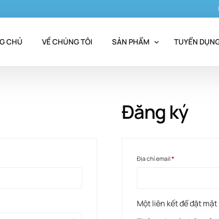
G CHỦ
VỀ CHÚNG TÔI
SẢN PHẨM
TUYỂN DỤN
Nhóm kháng sinh
Đăng ký
Nhóm giảm đau – kháng viêm – h
Nhóm long đàm
Sinh phẩm y tế
Địa chỉ email
*
Một liên kết để đặt mật