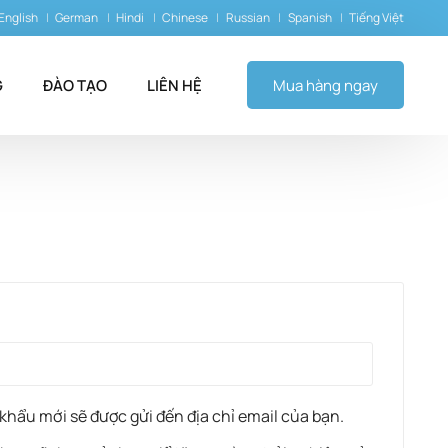
English
German
Hindi
Chinese
Russian
Spanish
Tiếng Việt
G
ĐÀO TẠO
LIÊN HỆ
Mua hàng ngay
ạ sốt
 khẩu mới sẽ được gửi đến địa chỉ email của bạn.