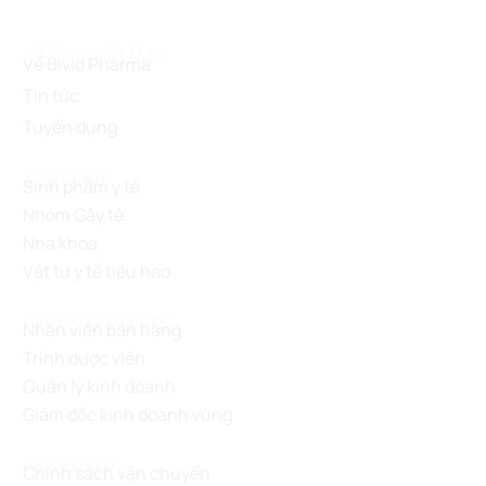
Về Bình Việt Đức
Về Bivid Pharma
Tin tức
Tuyển dụng
Sản phẩm
Sinh phẩm y tế
Nhóm Gây tê
Nha khoa
Vật tư y tế tiêu hao
Kênh tuyển dụng
Nhân viên bán hàng
Trình dược viên
Quản lý kinh doanh
Giám đốc kinh doanh vùng
Chính sách
Chính sách vận chuyển