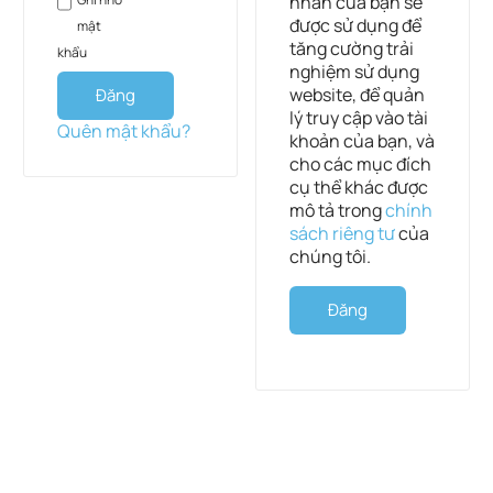
nhân của bạn sẽ
được sử dụng để
mật
tăng cường trải
khẩu
nghiệm sử dụng
website, để quản
Đăng
lý truy cập vào tài
nhập
Quên mật khẩu?
khoản của bạn, và
cho các mục đích
cụ thể khác được
mô tả trong
chính
sách riêng tư
của
chúng tôi.
Đăng
ký