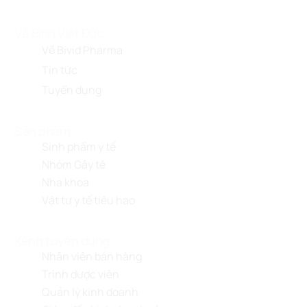
Về Bình Việt Đức
Về Bivid Pharma
Tin tức
Tuyển dụng
Sản phẩm
Sinh phẩm y tế
Nhóm Gây tê
Nha khoa
Vật tư y tế tiêu hao
Kênh tuyển dụng
Nhân viên bán hàng
Trình dược viên
Quản lý kinh doanh