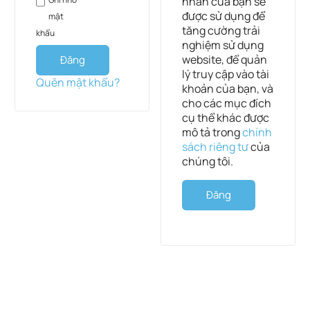
nhân của bạn sẽ
được sử dụng để
mật
tăng cường trải
khẩu
nghiệm sử dụng
website, để quản
Đăng
lý truy cập vào tài
nhập
Quên mật khẩu?
khoản của bạn, và
cho các mục đích
cụ thể khác được
mô tả trong
chính
sách riêng tư
của
chúng tôi.
Đăng
ký