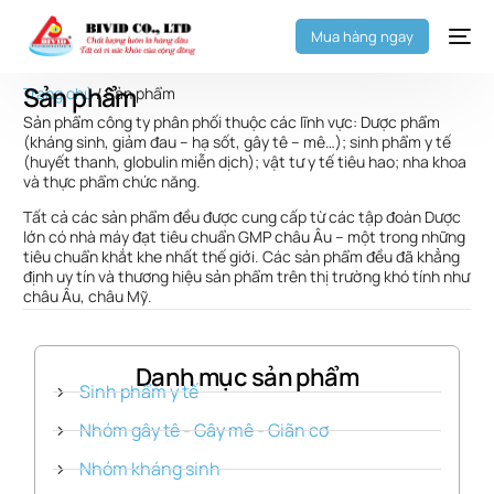
Mua hàng ngay
Sản phẩm
Trang chủ
/ Sản phẩm
Sản phẩm công ty phân phối thuộc các lĩnh vực: Dược phẩm
(kháng sinh, giảm đau – hạ sốt, gây tê – mê…); sinh phẩm y tế
(huyết thanh, globulin miễn dịch); vật tư y tế tiêu hao; nha khoa
và thực phẩm chức năng.
Tất cả các sản phẩm đều được cung cấp từ các tập đoàn Dược
lớn có nhà máy đạt tiêu chuẩn GMP châu Âu – một trong những
tiêu chuẩn khắt khe nhất thế giới. Các sản phẩm đều đã khẳng
định uy tín và thương hiệu sản phẩm trên thị trường khó tính như
châu Âu, châu Mỹ.
Danh mục sản phẩm
Sinh phẩm y tế
Nhóm gây tê - Gây mê - Giãn cơ
Nhóm kháng sinh