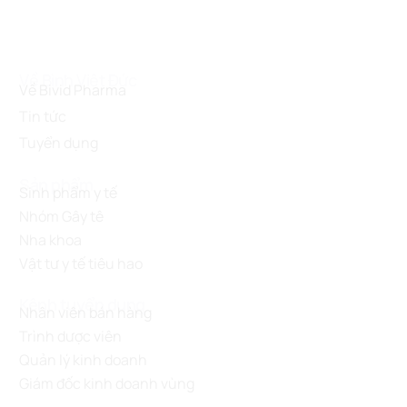
Về Bình Việt Đức
Về Bivid Pharma
Tin tức
Tuyển dụng
Sản phẩm
Sinh phẩm y tế
Nhóm Gây tê
Nha khoa
Vật tư y tế tiêu hao
Kênh tuyển dụng
Nhân viên bán hàng
Trình dược viên
Quản lý kinh doanh
Giám đốc kinh doanh vùng